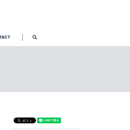
TACT
search